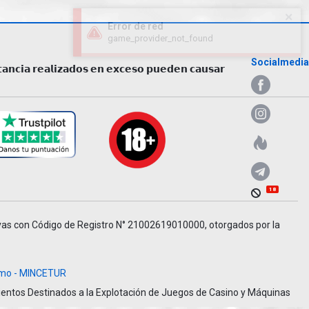
Socialmedia
𝘁𝗮𝗻𝗰𝗶𝗮 𝗿𝗲𝗮𝗹𝗶𝘇𝗮𝗱𝗼𝘀 𝗲𝗻 𝗲𝘅𝗰𝗲𝘀𝗼 𝗽𝘂𝗲𝗱𝗲𝗻 𝗰𝗮𝘂𝘀𝗮𝗿
18
vas con Código de Registro N° 21002619010000, otorgados por la
ismo - MINCETUR
imientos Destinados a la Explotación de Juegos de Casino y Máquinas