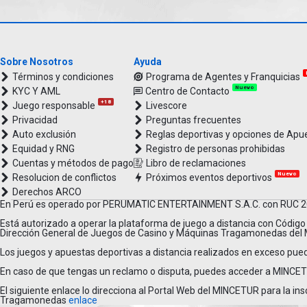
Sobre Nosotros
Ayuda
Términos y condiciones
Programa de Agentes y Franquicias
Nuevo
KYC Y AML
Centro de Contacto
+18
Juego responsable
Livescore
Privacidad
Preguntas frecuentes
Auto exclusión
Reglas deportivas y opciones de Apu
Equidad y RNG
Registro de personas prohibidas
Cuentas y métodos de pago
Libro de reclamaciones
Nuevo
Resolucion de conflictos
Próximos eventos deportivos
Derechos ARCO
En Perú es operado por PERUMATIC ENTERTAINMENT S.A.C. con RUC 20603
Está autorizado a operar la plataforma de juego a distancia con Códi
Dirección General de Juegos de Casino y Máquinas Tragamonedas del Mi
Los juegos y apuestas deportivas a distancia realizados en exceso pue
En caso de que tengas un reclamo o disputa, puedes acceder a MINCETU
El siguiente enlace lo direcciona al Portal Web del MINCETUR para la i
Tragamonedas
enlace