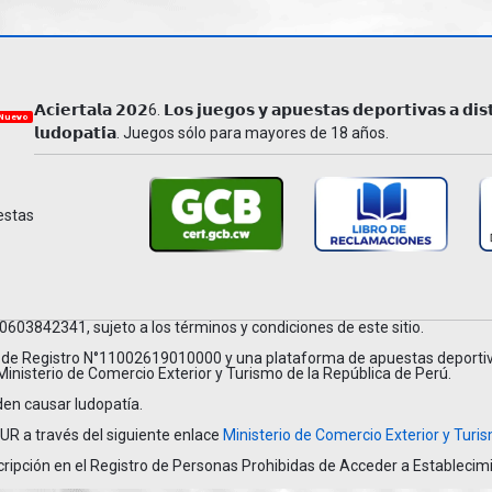
𝗔𝗰𝗶𝗲𝗿𝘁𝗮𝗹𝗮 𝟮𝟬𝟮6. 𝗟𝗼𝘀 𝗷𝘂𝗲𝗴𝗼𝘀 𝘆 𝗮𝗽𝘂𝗲𝘀𝘁𝗮𝘀 𝗱𝗲𝗽𝗼𝗿𝘁𝗶𝘃𝗮𝘀 𝗮 𝗱𝗶𝘀
Nuevo
𝗹𝘂𝗱𝗼𝗽𝗮𝘁𝗶́𝗮. Juegos sólo para mayores de 18 años.
estas
842341, sujeto a los términos y condiciones de este sitio.
go de Registro N°11002619010000 y una plataforma de apuestas deporti
nisterio de Comercio Exterior y Turismo de la República de Perú.
den causar ludopatía.
R a través del siguiente enlace
Ministerio de Comercio Exterior y Tur
nscripción en el Registro de Personas Prohibidas de Acceder a Establec